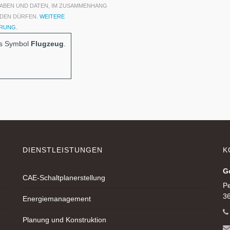
NGABEN UND DATEN, IM ZUSAMMENHANG
RDEN DÜRFEN.
WEITERE
ÄRUNG.
as Symbol
Flugzeug
.
DIENSTLEISTUNGEN
K
G
CAE-Schaltplanerstellung
Pe
36
Energiemanagement
Planung und Konstruktion