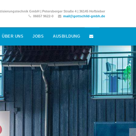
isierungstechnik GmbH | Petersberger Straße 4 | 36145 Hofbieber
06657 9622-0
mail@gottschild-gmbh.de
ÜBER UNS
JOBS
AUSBILDUNG