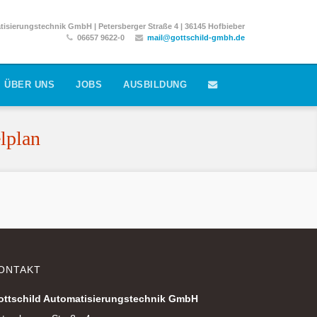
isierungstechnik GmbH | Petersberger Straße 4 | 36145 Hofbieber
06657 9622-0
mail@gottschild-gmbh.de
ÜBER UNS
JOBS
AUSBILDUNG
lplan
ONTAKT
ottschild Automatisierungstechnik GmbH