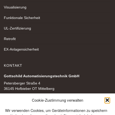
Visualisierung
Funktionale Sicherheit
UL-Zertifizierung
Retrofit
EX-Anlagensicherheit
KONTAKT
Gottschild Automatisierungstechnik GmbH
Petersberger Straße 4
36145 Hofbieber OT Mittelberg
+49 (0) 6657 96 22-0
Cookie-Zustimmung verwalten
mail@gottschild-gmbh.de
Wir verwenden Cookies, um Geräteinformationen zu speichern
Folgen Sie uns auf Instagram