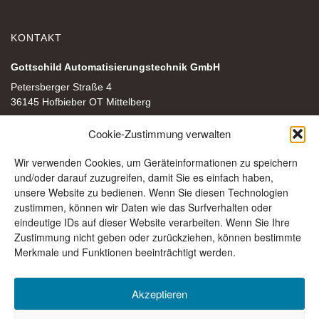
KONTAKT
Gottschild Automatisierungstechnik GmbH
Petersberger Straße 4
36145 Hofbieber OT Mittelberg
+49 (0) 6657 96 22-0
Cookie-Zustimmung verwalten
mail@gottschild-gmbh.de
Wir verwenden Cookies, um Geräteinformationen zu speichern
Folgen Sie uns auf Instagram
und/oder darauf zuzugreifen, damit Sie es einfach haben,
Folgen Sie uns auf Facebook
unsere Website zu bedienen. Wenn Sie diesen Technologien
zustimmen, können wir Daten wie das Surfverhalten oder
eindeutige IDs auf dieser Website verarbeiten. Wenn Sie Ihre
Anfahrtsweg anzeigen
Zustimmung nicht geben oder zurückziehen, können bestimmte
Merkmale und Funktionen beeinträchtigt werden.
Akzeptieren