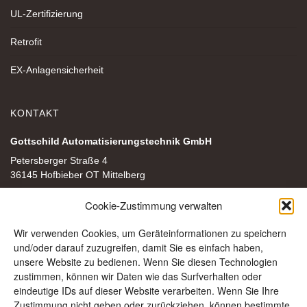
UL-Zertifizierung
Retrofit
EX-Anlagensicherheit
KONTAKT
Gottschild Automatisierungstechnik GmbH
Petersberger Straße 4
36145 Hofbieber OT Mittelberg
+49 (0) 6657 96 22-0
Cookie-Zustimmung verwalten
mail@gottschild-gmbh.de
Wir verwenden Cookies, um Geräteinformationen zu speichern
Folgen Sie uns auf Instagram
und/oder darauf zuzugreifen, damit Sie es einfach haben,
Folgen Sie uns auf Facebook
unsere Website zu bedienen. Wenn Sie diesen Technologien
zustimmen, können wir Daten wie das Surfverhalten oder
eindeutige IDs auf dieser Website verarbeiten. Wenn Sie Ihre
Anfahrtsweg anzeigen
Zustimmung nicht geben oder zurückziehen, können bestimmte